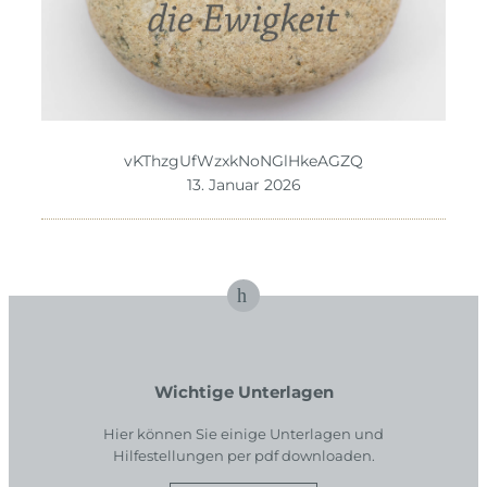
vKThzgUfWzxkNoNGlHkeAGZQ
13. Januar 2026
Wichtige Unterlagen
Hier können Sie einige Unterlagen und
Hilfestellungen per pdf downloaden.