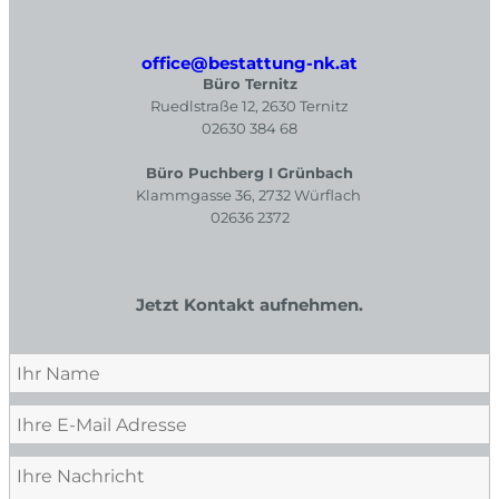
office@bestattung-nk.at
Büro Ternitz
Ruedlstraße 12, 2630 Ternitz
02630 384 68
Büro Puchberg I Grünbach
Klammgasse 36, 2732 Würflach
02636 2372
Jetzt Kontakt aufnehmen.