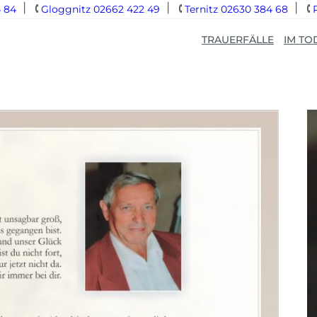
 84
Gloggnitz 02662 422 49
Ternitz 02630 384 68
TRAUERFÄLLE
IM TO