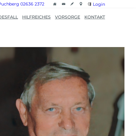
Puchberg 02636 2372
Login
DESFALL
HILFREICHES
VORSORGE
KONTAKT