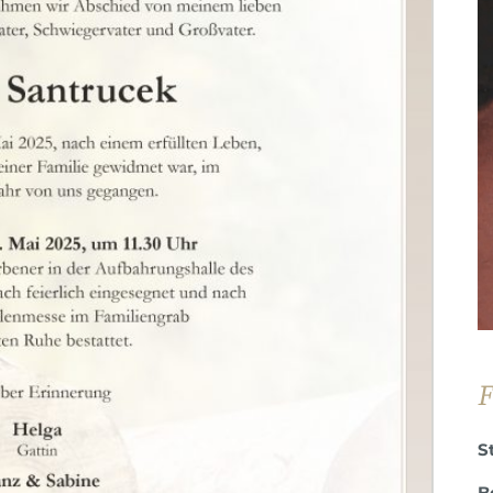
F
S
B