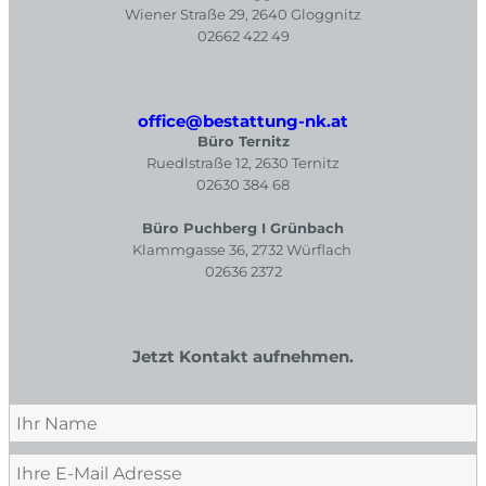
Wiener Straße 29, 2640 Gloggnitz
02662 422 49
office@bestattung-nk.at
Büro Ternitz
Ruedlstraße 12, 2630 Ternitz
02630 384 68
Büro Puchberg I Grünbach
Klammgasse 36, 2732 Würflach
02636 2372
Jetzt Kontakt aufnehmen.