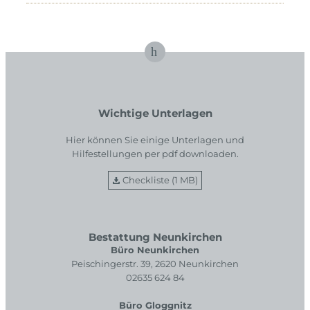
Wichtige Unterlagen
Hier können Sie einige Unterlagen und
Hilfestellungen per pdf downloaden.
Checkliste (1 MB)
Bestattung Neunkirchen
Büro Neunkirchen
Peischingerstr. 39, 2620 Neunkirchen
02635 624 84
Büro Gloggnitz