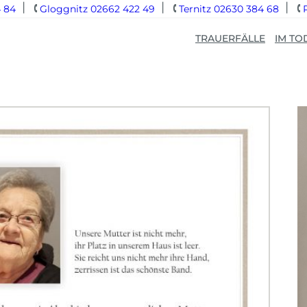
 84
Gloggnitz 02662 422 49
Ternitz 02630 384 68
TRAUERFÄLLE
IM TO