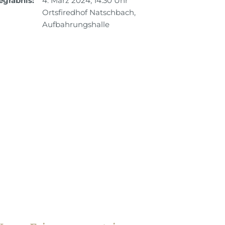
egräbnis:
4. März 2024, 14.30 Uhr
Ortsfiredhof Natschbach,
Aufbahrungshalle