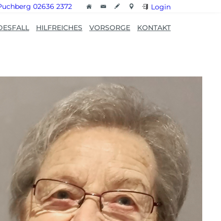
Puchberg 02636 2372
Login
DESFALL
HILFREICHES
VORSORGE
KONTAKT