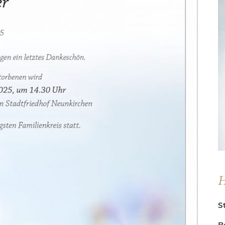
H
S
B