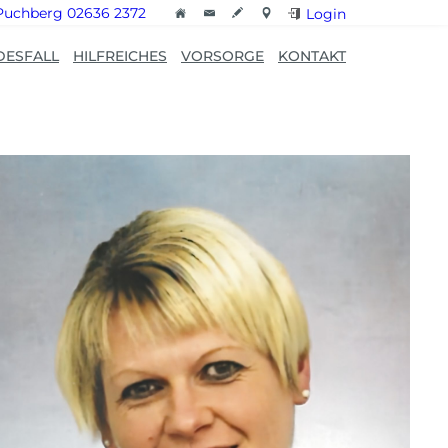
Puchberg 02636 2372
Login
DESFALL
HILFREICHES
VORSORGE
KONTAKT