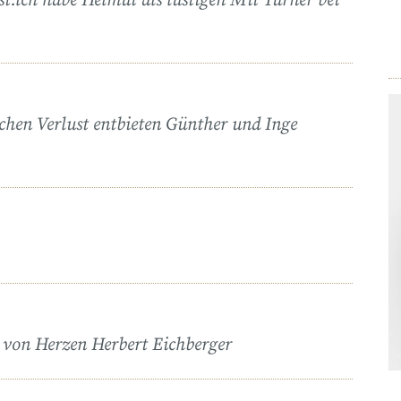
t.lch habe Helmut als lustigen Mit Turner bei
chen Verlust entbieten Günther und Inge
t von Herzen Herbert Eichberger