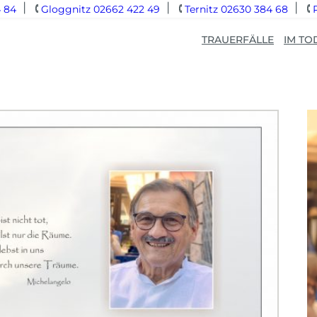
 84
Gloggnitz 02662 422 49
Ternitz 02630 384 68
TRAUERFÄLLE
IM TO