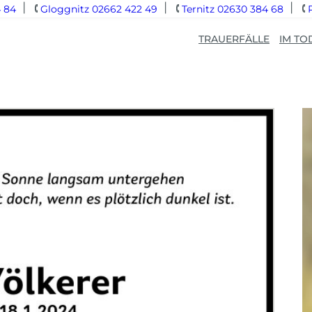
 84
Gloggnitz 02662 422 49
Ternitz 02630 384 68
TRAUERFÄLLE
IM TO