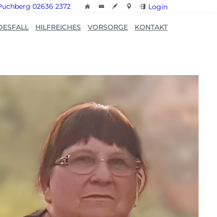
Puchberg 02636 2372
Login
DESFALL
HILFREICHES
VORSORGE
KONTAKT