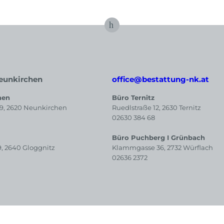
eunkirchen
office@bestattung-nk.at
hen
Büro Ternitz
39, 2620 Neunkirchen
Ruedlstraße 12, 2630 Ternitz
02630 384 68
Büro Puchberg I Grünbach
9, 2640 Gloggnitz
Klammgasse 36, 2732 Würflach
02636 2372