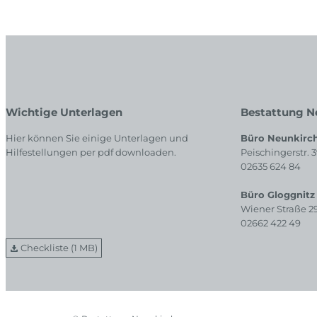
Wichtige Unterlagen
Bestattung N
Hier können Sie einige Unterlagen und
Büro Neunkirc
Hilfestellungen per pdf downloaden.
Peischingerstr. 
02635 624 84
Büro Gloggnitz
Wiener Straße 2
02662 422 49
Checkliste (1 MB)