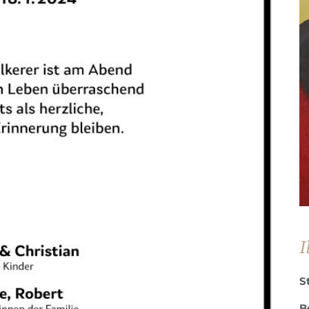
I
S
B