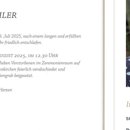
I
S
B