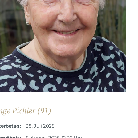
nge Pichler (91)
terbetag:
28. Juli 2025
egräbnis:
5. August 2025, 12.30 Uhr