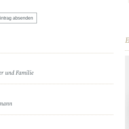
E
er und Familie
umann