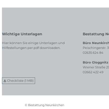
Wichtige Unterlagen
Bestattung N
Hier können Sie einige Unterlagen und
Büro Neunkirc
Hilfestellungen per pdf downloaden.
Peischingerstr. 
02635 624 84
Büro Gloggnitz
Wiener Straße 2
02662 422 49
Checkliste (1 MB)
© Bestattung Neunkirchen