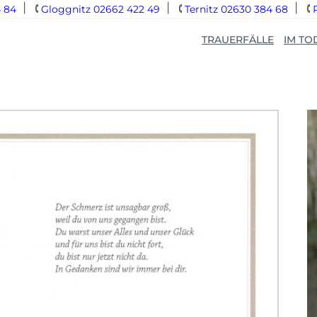
 84
Gloggnitz 02662 422 49
Ternitz 02630 384 68
TRAUERFÄLLE
IM TO