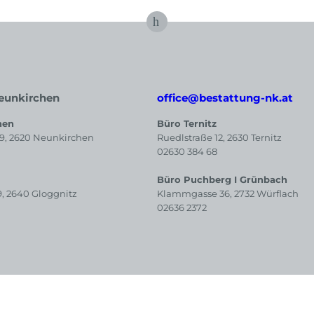
eunkirchen
office@bestattung-nk.at
hen
Büro Ternitz
39, 2620 Neunkirchen
Ruedlstraße 12, 2630 Ternitz
02630 384 68
Büro Puchberg I Grünbach
9, 2640 Gloggnitz
Klammgasse 36, 2732 Würflach
02636 2372