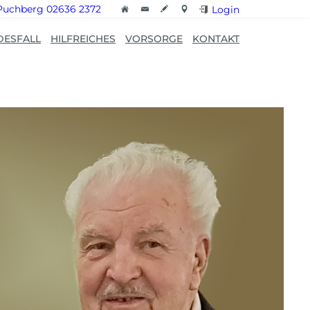
Puchberg 02636 2372
Login
DESFALL
HILFREICHES
VORSORGE
KONTAKT