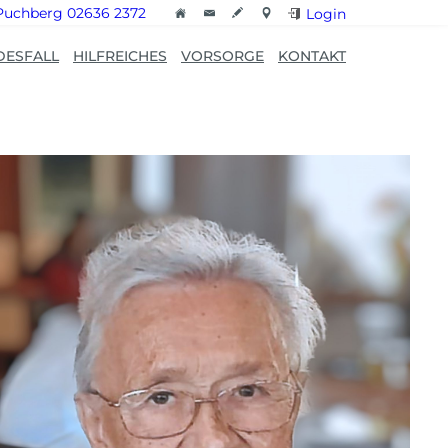
Puchberg 02636 2372
Login
DESFALL
HILFREICHES
VORSORGE
KONTAKT