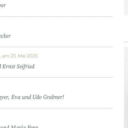
ber
ecker
 am 23. Mai 2025
Ernst Seifried
ayer, Eva und Udo Grabner!
r und Maria Fenz