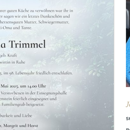
J
S
B