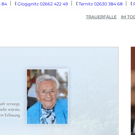
 84
Gloggnitz 02662 422 49
Ternitz 02630 384 68
TRAUERFÄLLE
IM TO