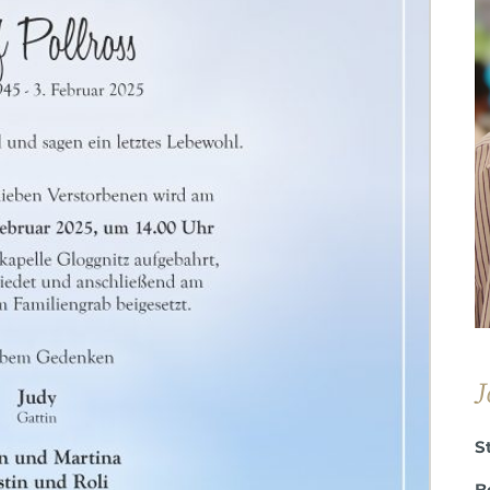
J
S
B