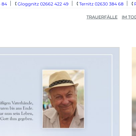
 84
Gloggnitz 02662 422 49
Ternitz 02630 384 68
TRAUERFÄLLE
IM TO