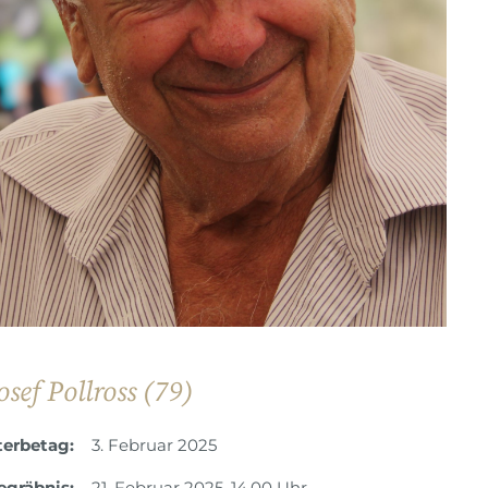
osef Pollross (79)
terbetag:
3. Februar 2025
egräbnis:
21. Februar 2025, 14.00 Uhr