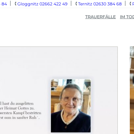
 84
Gloggnitz 02662 422 49
Ternitz 02630 384 68
TRAUERFÄLLE
IM TO