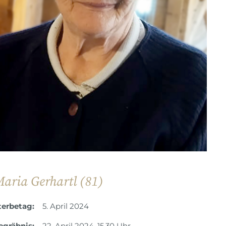
aria Gerhartl (81)
terbetag:
5. April 2024
egräbnis:
22. April 2024, 15.30 Uhr