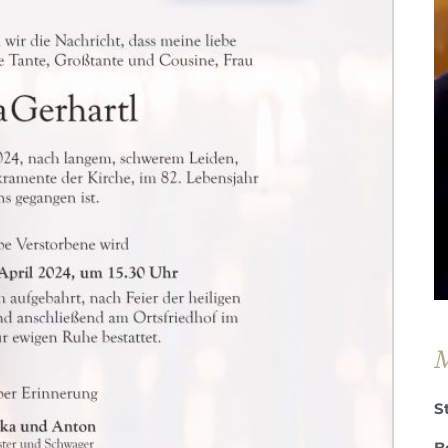
M
S
B