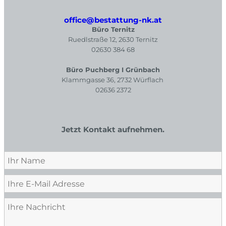
office@bestattung-nk.at
Büro Ternitz
Ruedlstraße 12, 2630 Ternitz
02630 384 68
Büro Puchberg I Grünbach
Klammgasse 36, 2732 Würflach
02636 2372
Jetzt Kontakt aufnehmen.