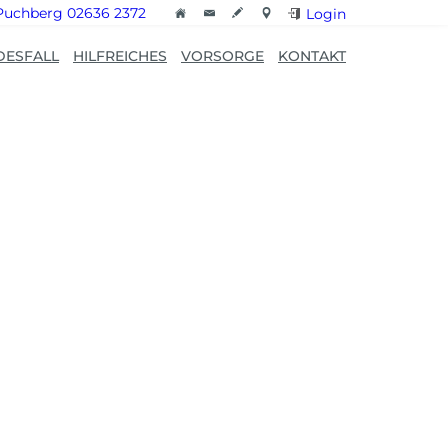
Puchberg 02636 2372
Login
DESFALL
HILFREICHES
VORSORGE
KONTAKT