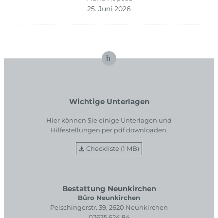
25. Juni 2026
Wichtige Unterlagen
Hier können Sie einige Unterlagen und
Hilfestellungen per pdf downloaden.
Checkliste (1 MB)
Bestattung Neunkirchen
Büro Neunkirchen
Peischingerstr. 39, 2620 Neunkirchen
02635 624 84