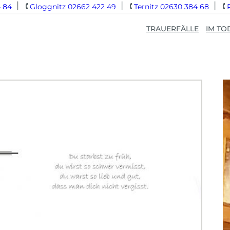
 84
Gloggnitz 02662 422 49
Ternitz 02630 384 68
TRAUERFÄLLE
IM TO