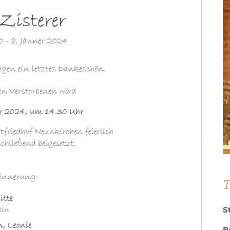
T
S
B