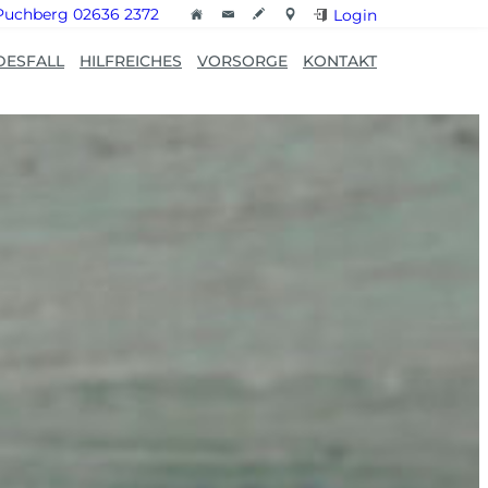
Puchberg 02636 2372
Login
DESFALL
HILFREICHES
VORSORGE
KONTAKT