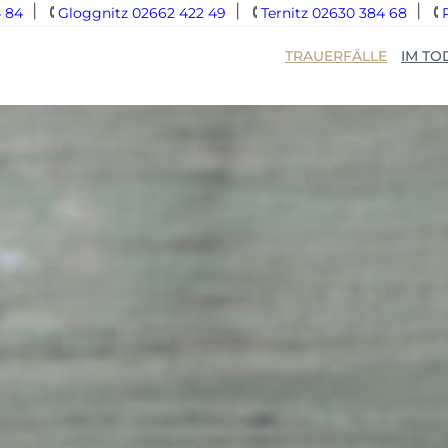
 84
Gloggnitz 02662 422 49
Ternitz 02630 384 68
TRAUERFÄLLE
IM TO